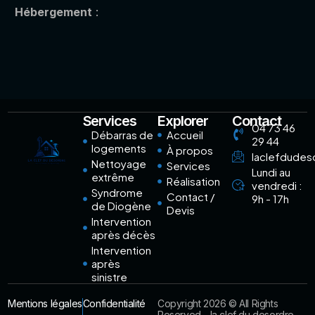
Hébergement
:
Services
Explorer
Contact
04 73 46
Débarras de
Accueil
29 44
logements
À propos
laclefdude
Nettoyage
Services
Lundi au
extrême
Réalisation
vendredi :
Syndrome
Contact /
9h - 17h
de Diogène
Devis
Intervention
après décès
Intervention
après
sinistre
Mentions légales
Confidentialité
Copyright 2026 © All Rights
Reserved - la clef du desordre